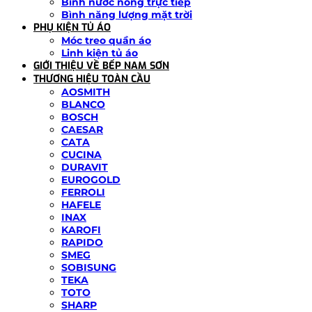
Bình nước nóng trực tiếp
Bình năng lượng mặt trời
PHỤ KIỆN TỦ ÁO
Móc treo quần áo
Linh kiện tủ áo
GIỚI THIỆU VỀ BẾP NAM SƠN
THƯƠNG HIỆU TOÀN CẦU
AOSMITH
BLANCO
BOSCH
CAESAR
CATA
CUCINA
DURAVIT
EUROGOLD
FERROLI
HAFELE
INAX
KAROFI
RAPIDO
SMEG
SOBISUNG
TEKA
TOTO
SHARP