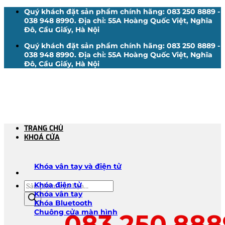
Bỏ
Quý khách đặt sản phẩm chính hãng: 083 250 8889 -
qua
038 948 8990. Địa chỉ: 55A Hoàng Quốc Việt, Nghĩa
nội
Đô, Cầu Giấy, Hà Nội
dung
Quý khách đặt sản phẩm chính hãng: 083 250 8889 -
038 948 8990. Địa chỉ: 55A Hoàng Quốc Việt, Nghĩa
Đô, Cầu Giấy, Hà Nội
TRANG CHỦ
KHOÁ CỬA
Khóa vân tay và điện tử
Tìm
Khóa điện tử
kiếm
Khóa vân tay
sản
Khóa Bluetooth
phẩm
Chuông cửa màn hình
083.250.888