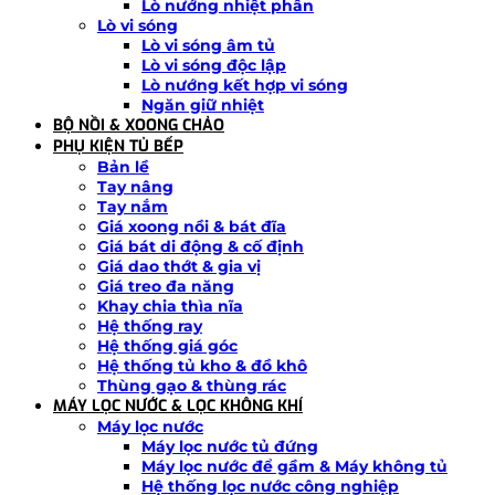
Lò nướng nhiệt phân
Lò vi sóng
Lò vi sóng âm tủ
Lò vi sóng độc lập
Lò nướng kết hợp vi sóng
Ngăn giữ nhiệt
BỘ NỒI & XOONG CHẢO
PHỤ KIỆN TỦ BẾP
Bản lề
Tay nâng
Tay nắm
Giá xoong nồi & bát đĩa
Giá bát di động & cố định
Giá dao thớt & gia vị
Giá treo đa năng
Khay chia thìa nĩa
Hệ thống ray
Hệ thống giá góc
Hệ thống tủ kho & đồ khô
Thùng gạo & thùng rác
MÁY LỌC NƯỚC & LỌC KHÔNG KHÍ
Máy lọc nước
Máy lọc nước tủ đứng
Máy lọc nước để gầm & Máy không tủ
Hệ thống lọc nước công nghiệp