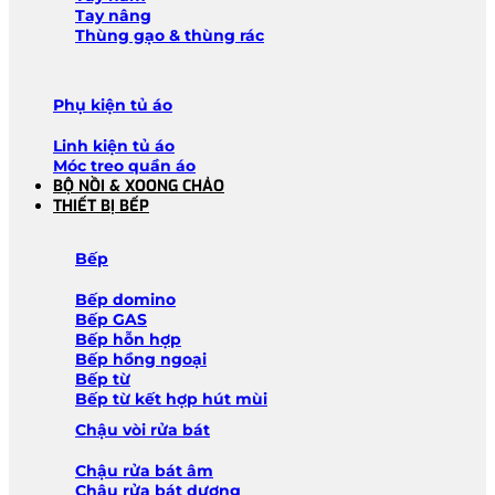
Tay nâng
Thùng gạo & thùng rác
Phụ kiện tủ áo
Linh kiện tủ áo
Móc treo quần áo
BỘ NỒI & XOONG CHẢO
THIẾT BỊ BẾP
Bếp
Bếp domino
Bếp GAS
Bếp hỗn hợp
Bếp hồng ngoại
Bếp từ
Bếp từ kết hợp hút mùi
Chậu vòi rửa bát
Chậu rửa bát âm
Chậu rửa bát dương