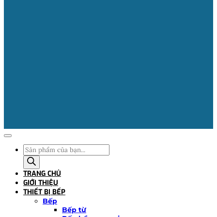
Tìm
kiếm
sản
TRANG CHỦ
phẩm
GIỚI THIỆU
THIẾT BỊ BẾP
Bếp
Bếp từ