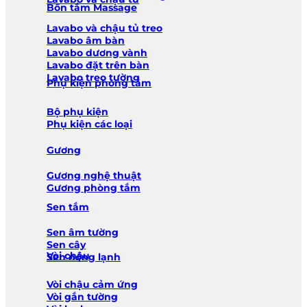
Bồn tắm Massage
Lavabo và chậu tủ treo
Lavabo âm bàn
Lavabo dương vành
Lavabo đặt trên bàn
Lavabo treo tường
Phụ kiện phòng tắm
Bộ phụ kiện
Phụ kiện các loại
Gương
Gương nghệ thuật
Gương phòng tắm
Sen tắm
Sen âm tường
Sen cây
Vòi chậu
Sen nóng lạnh
Vòi chậu cảm ứng
Vòi gắn tường