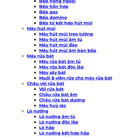
Bếp hồng ngoại
Bếp hỗn hợp
Bếp gas
Bếp domino
Bếp từ kết hợp hút mùi
Máy hút mùi
Máy hút mùi treo tường
Máy hút mùi âm tủ
Máy hút mùi đảo
Máy hút mùi âm bàn bếp
Máy rửa bát
Máy rửa bát âm tủ
Máy rửa bát độc lập
Máy sấy bát
Muối & viên rửa cho máy rửa bát
Chậu vòi rửa bát
Vòi rửa bát
Chậu rửa bát âm
Chậu rửa bát dương
Máy huỷ rác
Lò nướng
Lò nướng âm tủ
Lò nướng độc lập
Lò hấp
Lò nướng kết hợp hấp