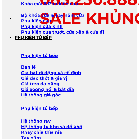
Khóa cửa & Phụ kiện cửa
SALE KHỦN
Bộ khóa cửa & Tay nắm cửa
Phụ kiện cửa
Phụ kiện cửa kính
Phụ kiện cửa trượt, cửa xếp & cửa đi
PHỤ KIỆN TỦ BẾP
Phụ kiện tủ bếp
Bản lề
Giá bát di động và cố định
Giá dao thớt & gia vị
Giá treo đa năng
Giá xoong nồi & bát đĩa
Hệ thống giá góc
Phụ kiện tủ bếp
Hệ thống ray
Hệ thống tủ kho và đồ khô
Khay chia thìa nĩa
Tay nắm