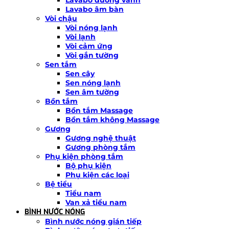
Lavabo âm bàn
Vòi chậu
Vòi nóng lạnh
Vòi lạnh
Vòi cảm ứng
Vòi gắn tường
Sen tắm
Sen cây
Sen nóng lạnh
Sen âm tường
Bồn tắm
Bồn tắm Massage
Bồn tắm không Massage
Gương
Gương nghệ thuật
Gương phòng tắm
Phụ kiện phòng tắm
Bộ phụ kiện
Phụ kiện các loại
Bệ tiểu
Tiểu nam
Van xả tiểu nam
BÌNH NƯỚC NÓNG
Bình nước nóng gián tiếp