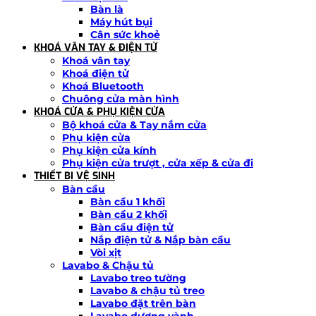
Bàn là
Máy hút bụi
Cân sức khoẻ
KHOÁ VÂN TAY & ĐIỆN TỬ
Khoá vân tay
Khoá điện tử
Khoá Bluetooth
Chuông cửa màn hình
KHOÁ CỬA & PHỤ KIỆN CỬA
Bộ khoá cửa & Tay nắm cửa
Phụ kiện cửa
Phụ kiện cửa kính
Phụ kiện cửa trượt , cửa xếp & cửa đi
THIẾT BỊ VỆ SINH
Bàn cầu
Bàn cầu 1 khối
Bàn cầu 2 khối
Bàn cầu điện tử
Nắp điện tử & Nắp bàn cầu
Vòi xịt
Lavabo & Chậu tủ
Lavabo treo tường
Lavabo & chậu tủ treo
Lavabo đặt trên bàn
Lavabo dương vành