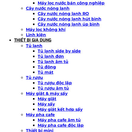
Máy lọc nước bán công nghiệp
Cây nước nóng lạnh
Cây nước nóng lạnh RO
Cây nước nóng lạnh hút bình
Cây nước nóng lạnh úp bình
Máy lọc không khí
Linh kiện
THIẾT BỊ GIA DỤNG
Tủ lạnh
Tủ lạnh side by side
Tủ lạnh đơn
Tủ lạnh âm tủ
Tủ đông
Tủ mát
Tủ rượu
Tủ rượu độc lập
Tủ rượu âm tủ
Máy giặt & máy sấy
Máy giặt
Máy sấy
Máy giặt kết hợp sấy
Máy pha cafe
Máy pha cafe âm tủ
Máy pha cafe độc lập
Thiết bị mini