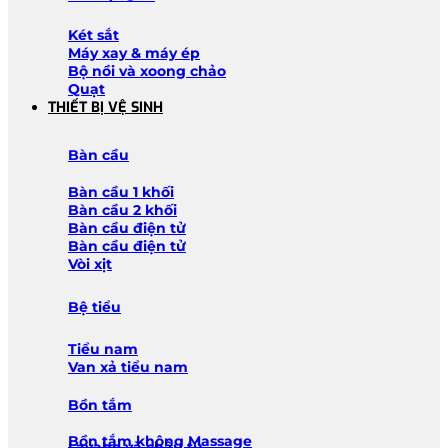
Két sắt
Máy xay & máy ép
Bộ nồi và xoong chảo
Quạt
THIẾT BỊ VỆ SINH
Bàn cầu
Bàn cầu 1 khối
Bàn cầu 2 khối
Bàn cầu điện tử
Bàn cầu điện tử
Vòi xịt
Bệ tiểu
Tiểu nam
Van xả tiểu nam
Bồn tắm
Bồn tắm không Massage
Lavabo và chậu tủ