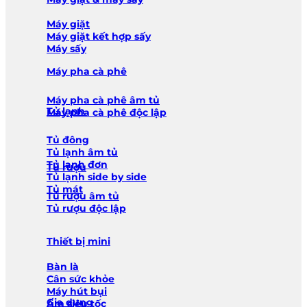
Máy giặt
Máy giặt kết hợp sấy
Máy sấy
Máy pha cà phê
Máy pha cà phê âm tủ
Tủ lạnh
Máy pha cà phê độc lập
Tủ đông
Tủ lạnh âm tủ
Tủ lạnh đơn
Tủ rượu
Tủ lạnh side by side
Tủ mát
Tủ rượu âm tủ
Tủ rượu độc lập
Thiết bị mini
Bàn là
Cân sức khỏe
Máy hút bụi
Gia dụng
Ấm siêu tốc