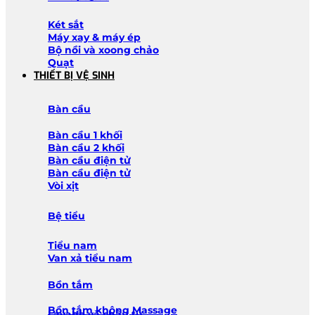
Két sắt
Máy xay & máy ép
Bộ nồi và xoong chảo
Quạt
THIẾT BỊ VỆ SINH
Bàn cầu
Bàn cầu 1 khối
Bàn cầu 2 khối
Bàn cầu điện tử
Bàn cầu điện tử
Vòi xịt
Bệ tiểu
Tiểu nam
Van xả tiểu nam
Bồn tắm
Bồn tắm không Massage
Lavabo và chậu tủ