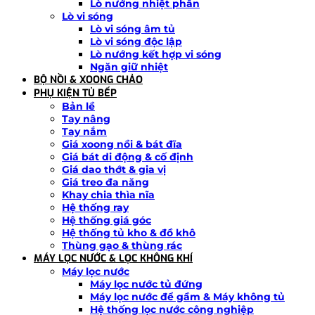
Lò nướng nhiệt phân
Lò vi sóng
Lò vi sóng âm tủ
Lò vi sóng độc lập
Lò nướng kết hợp vi sóng
Ngăn giữ nhiệt
BỘ NỒI & XOONG CHẢO
PHỤ KIỆN TỦ BẾP
Bản lề
Tay nâng
Tay nắm
Giá xoong nồi & bát đĩa
Giá bát di động & cố định
Giá dao thớt & gia vị
Giá treo đa năng
Khay chia thìa nĩa
Hệ thống ray
Hệ thống giá góc
Hệ thống tủ kho & đồ khô
Thùng gạo & thùng rác
MÁY LỌC NƯỚC & LỌC KHÔNG KHÍ
Máy lọc nước
Máy lọc nước tủ đứng
Máy lọc nước để gầm & Máy không tủ
Hệ thống lọc nước công nghiệp