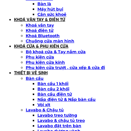
Bàn là
Máy hút bụi
Cân sức khoẻ
KHOÁ VÂN TAY & ĐIỆN TỬ
Khoá vân tay
Khoá điện tử
Khoá Bluetooth
Chuông cửa màn hình
KHOÁ CỬA & PHỤ KIỆN CỬA
Bộ khoá cửa & Tay nắm cửa
Phụ kiện cửa
Phụ kiện cửa kính
Phụ kiện cửa trượt , cửa xếp & cửa đi
THIẾT BỊ VỆ SINH
Bàn cầu
Bàn cầu 1 khối
Bàn cầu 2 khối
Bàn cầu điện tử
Nắp điện tử & Nắp bàn cầu
Vòi xịt
Lavabo & Chậu tủ
Lavabo treo tường
Lavabo & chậu tủ treo
Lavabo đặt trên bàn
Lavabo dương vành