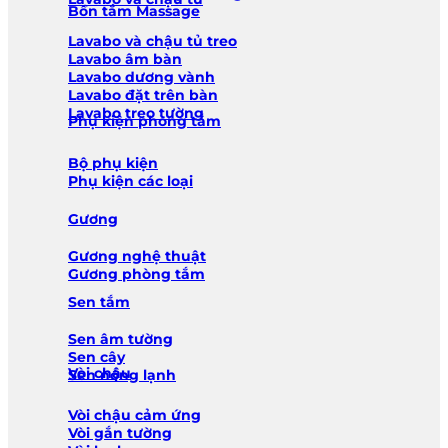
Bồn tắm Massage
Lavabo và chậu tủ treo
Lavabo âm bàn
Lavabo dương vành
Lavabo đặt trên bàn
Lavabo treo tường
Phụ kiện phòng tắm
Bộ phụ kiện
Phụ kiện các loại
Gương
Gương nghệ thuật
Gương phòng tắm
Sen tắm
Sen âm tường
Sen cây
Vòi chậu
Sen nóng lạnh
Vòi chậu cảm ứng
Vòi gắn tường