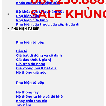
Khóa cửa & Phụ kiện cửa
SALE KHỦN
Bộ khóa cửa & Tay nắm cửa
Phụ kiện cửa
Phụ kiện cửa kính
Phụ kiện cửa trượt, cửa xếp & cửa đi
PHỤ KIỆN TỦ BẾP
Phụ kiện tủ bếp
Bản lề
Giá bát di động và cố định
Giá dao thớt & gia vị
Giá treo đa năng
Giá xoong nồi & bát đĩa
Hệ thống giá góc
Phụ kiện tủ bếp
Hệ thống ray
Hệ thống tủ kho và đồ khô
Khay chia thìa nĩa
Tay nắm