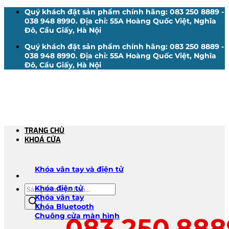
Bỏ
Quý khách đặt sản phẩm chính hãng: 083 250 8889 -
qua
038 948 8990. Địa chỉ: 55A Hoàng Quốc Việt, Nghĩa
nội
Đô, Cầu Giấy, Hà Nội
dung
Quý khách đặt sản phẩm chính hãng: 083 250 8889 -
038 948 8990. Địa chỉ: 55A Hoàng Quốc Việt, Nghĩa
Đô, Cầu Giấy, Hà Nội
TRANG CHỦ
KHOÁ CỬA
Khóa vân tay và điện tử
Tìm
Khóa điện tử
kiếm
Khóa vân tay
sản
Khóa Bluetooth
phẩm
Chuông cửa màn hình
083.250.888