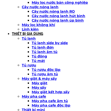
Máy lọc nước bán công nghiệp
Cây nước nóng lạnh
Cây nước nóng lạnh RO
Cây nước nóng lạnh hút bình
Cây nước nóng lạnh úp bình
Máy lọc không khí
Linh kiện
THIẾT BỊ GIA DỤNG
Tủ lạnh
Tủ lạnh side by side
Tủ lạnh đơn
Tủ lạnh âm tủ
Tủ đông
Tủ mát
Tủ rượu
Tủ rượu độc lập
Tủ rượu âm tủ
Máy giặt & máy sấy
Máy giặt
Máy sấy
Máy giặt kết hợp sấy
Máy pha cafe
Máy pha cafe âm tủ
Máy pha cafe độc lập
Thiết bị mini