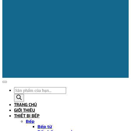
Tìm
kiếm
sản
TRANG CHỦ
phẩm
GIỚI THIỆU
THIẾT BỊ BẾP
Bếp
Bếp từ