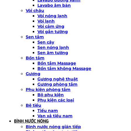
Lavabo âm bàn
Vòi chậu
Vòi nóng lạnh
Vòi lạnh
Vòi cảm ứng
Vòi gắn tường
Sen tắm
Sen cây
Sen nóng lạnh
Sen âm tường
Bồn tắm
Bồn tắm Massage
Bồn tắm không Massage
Gương
Gương nghệ thuật
Gương phòng tắm
Phụ kiện phòng tắm
Bộ phụ kiện
Phụ kiện các loại
Bệ tiểu
Tiểu nam
Van xả tiểu nam
BÌNH NƯỚC NÓNG
Bình nước nóng gián tiếp