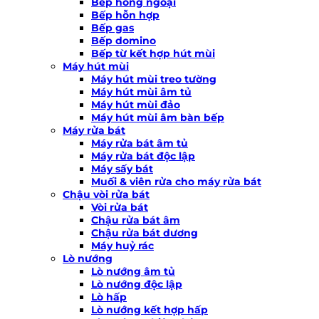
Bếp hồng ngoại
Bếp hỗn hợp
Bếp gas
Bếp domino
Bếp từ kết hợp hút mùi
Máy hút mùi
Máy hút mùi treo tường
Máy hút mùi âm tủ
Máy hút mùi đảo
Máy hút mùi âm bàn bếp
Máy rửa bát
Máy rửa bát âm tủ
Máy rửa bát độc lập
Máy sấy bát
Muối & viên rửa cho máy rửa bát
Chậu vòi rửa bát
Vòi rửa bát
Chậu rửa bát âm
Chậu rửa bát dương
Máy huỷ rác
Lò nướng
Lò nướng âm tủ
Lò nướng độc lập
Lò hấp
Lò nướng kết hợp hấp