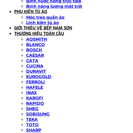
Bình nước nóng trực tiếp
Bình năng lượng mặt trời
PHỤ KIỆN TỦ ÁO
Móc treo quần áo
Linh kiện tủ áo
GIỚI THIỆU VỀ BẾP NAM SƠN
THƯƠNG HIỆU TOÀN CẦU
AOSMITH
BLANCO
BOSCH
CAESAR
CATA
CUCINA
DURAVIT
EUROGOLD
FERROLI
HAFELE
INAX
KAROFI
RAPIDO
SMEG
SOBISUNG
TEKA
TOTO
SHARP