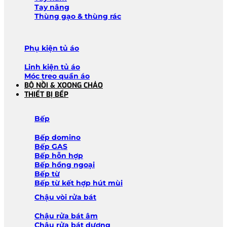
Tay nâng
Thùng gạo & thùng rác
Phụ kiện tủ áo
Linh kiện tủ áo
Móc treo quần áo
BỘ NỒI & XOONG CHẢO
THIẾT BỊ BẾP
Bếp
Bếp domino
Bếp GAS
Bếp hỗn hợp
Bếp hồng ngoại
Bếp từ
Bếp từ kết hợp hút mùi
Chậu vòi rửa bát
Chậu rửa bát âm
Chậu rửa bát dương