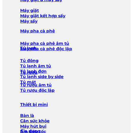
Máy giặt
Máy giặt kết hợp sấy
Máy sấy
Máy pha cà phê
Máy pha cà phê âm tủ
Tủ lạnh
Máy pha cà phê độc lập
Tủ đông
Tủ lạnh âm tủ
Tủ lạnh đơn
Tủ rượu
Tủ lạnh side by side
Tủ mát
Tủ rượu âm tủ
Tủ rượu độc lập
Thiết bị mini
Bàn là
Cân sức khỏe
Máy hút bụi
Gia dụng
Ấm siêu tốc