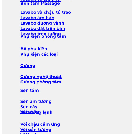
Bồn tắm Massage
Lavabo và chậu tủ treo
Lavabo âm bàn
Lavabo dương vành
Lavabo đặt trên bàn
Lavabo treo tường
Phụ kiện phòng tắm
Bộ phụ kiện
Phụ kiện các loại
Gương
Gương nghệ thuật
Gương phòng tắm
Sen tắm
Sen âm tường
Sen cây
Vòi chậu
Sen nóng lạnh
Vòi chậu cảm ứng
Vòi gắn tường