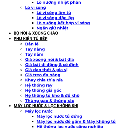
Lò nướng nhiệt phân
Lò vi sóng
Lò vi sóng âm tủ
Lò vi sóng độc lập
Lò nướng kết hợp vi sóng
Ngăn giữ nhiệt
BỘ NỒI & XOONG CHẢO
PHỤ KIỆN TỦ BẾP
Bản lề
Tay nâng
Tay nắm
Giá xoong nồi & bát đĩa
Giá bát di động & cố định
Giá dao thớt & gia vị
Giá treo đa năng
Khay chia thìa nĩa
Hệ thống ray
Hệ thống giá góc
Hệ thống tủ kho & đồ khô
Thùng gạo & thùng rác
MÁY LỌC NƯỚC & LỌC KHÔNG KHÍ
Máy lọc nước
Máy lọc nước tủ đứng
Máy lọc nước để gầm & Máy không tủ
Hệ thống lọc nước công nghiệp