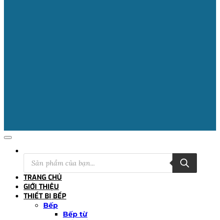
Tìm
kiếm
sản
phẩm
TRANG CHỦ
GIỚI THIỆU
THIẾT BỊ BẾP
Bếp
Bếp từ