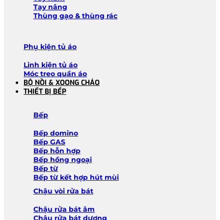
Tay nâng
Thùng gạo & thùng rác
Phụ kiện tủ áo
Linh kiện tủ áo
Móc treo quần áo
BỘ NỒI & XOONG CHẢO
THIẾT BỊ BẾP
Bếp
Bếp domino
Bếp GAS
Bếp hỗn hợp
Bếp hồng ngoại
Bếp từ
Bếp từ kết hợp hút mùi
Chậu vòi rửa bát
Chậu rửa bát âm
Chậu rửa bát dương