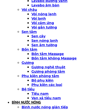
Lavabo dương vành
Lavabo âm bàn
Vòi chậu
Vòi nóng lạnh
Vòi lạnh
Vòi cảm ứng
Vòi gắn tường
Sen tắm
Sen cây
Sen nóng lạnh
Sen âm tường
Bồn tắm
Bồn tắm Massage
Bồn tắm không Massage
Gương
Gương nghệ thuật
Gương phòng tắm
Phụ kiện phòng tắm
Bộ phụ kiện
Phụ kiện các loại
Bệ tiểu
Tiểu nam
Van xả tiểu nam
BÌNH NƯỚC NÓNG
Bình nước nóng gián tiếp