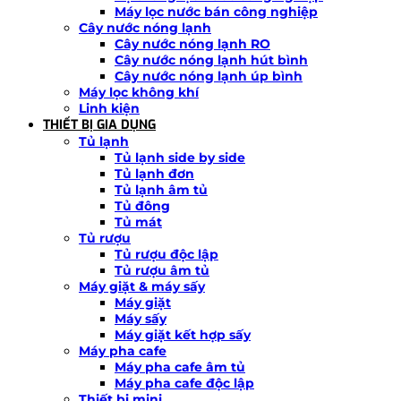
Máy lọc nước bán công nghiệp
Cây nước nóng lạnh
Cây nước nóng lạnh RO
Cây nước nóng lạnh hút bình
Cây nước nóng lạnh úp bình
Máy lọc không khí
Linh kiện
THIẾT BỊ GIA DỤNG
Tủ lạnh
Tủ lạnh side by side
Tủ lạnh đơn
Tủ lạnh âm tủ
Tủ đông
Tủ mát
Tủ rượu
Tủ rượu độc lập
Tủ rượu âm tủ
Máy giặt & máy sấy
Máy giặt
Máy sấy
Máy giặt kết hợp sấy
Máy pha cafe
Máy pha cafe âm tủ
Máy pha cafe độc lập
Thiết bị mini