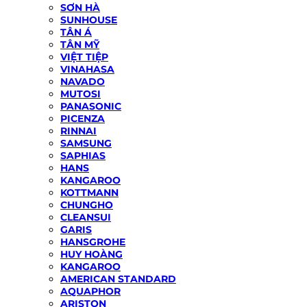
SƠN HÀ
SUNHOUSE
TÂN Á
TÂN MỸ
VIỆT TIỆP
VINAHASA
NAVADO
MUTOSI
PANASONIC
PICENZA
RINNAI
SAMSUNG
SAPHIAS
HANS
KANGAROO
KOTTMANN
CHUNGHO
CLEANSUI
GARIS
HANSGROHE
HUY HOÀNG
KANGAROO
AMERICAN STANDARD
AQUAPHOR
ARISTON