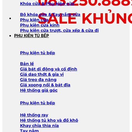
083.250.888
Khóa cửa & Phụ kiện cửa
SALE KHỦN
Bộ khóa cửa & Tay nắm cửa
Phụ kiện cửa
Phụ kiện cửa kính
Phụ kiện cửa trượt, cửa xếp & cửa đi
PHỤ KIỆN TỦ BẾP
Phụ kiện tủ bếp
Bản lề
Giá bát di động và cố định
Giá dao thớt & gia vị
Giá treo đa năng
Giá xoong nồi & bát đĩa
Hệ thống giá góc
Phụ kiện tủ bếp
Hệ thống ray
Hệ thống tủ kho và đồ khô
Khay chia thìa nĩa
Tay nắm