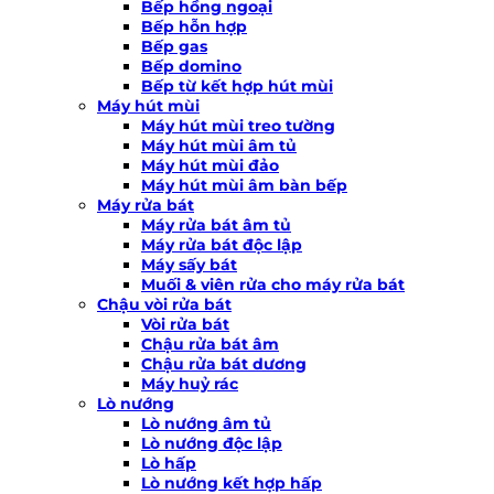
Bếp hồng ngoại
Bếp hỗn hợp
Bếp gas
Bếp domino
Bếp từ kết hợp hút mùi
Máy hút mùi
Máy hút mùi treo tường
Máy hút mùi âm tủ
Máy hút mùi đảo
Máy hút mùi âm bàn bếp
Máy rửa bát
Máy rửa bát âm tủ
Máy rửa bát độc lập
Máy sấy bát
Muối & viên rửa cho máy rửa bát
Chậu vòi rửa bát
Vòi rửa bát
Chậu rửa bát âm
Chậu rửa bát dương
Máy huỷ rác
Lò nướng
Lò nướng âm tủ
Lò nướng độc lập
Lò hấp
Lò nướng kết hợp hấp