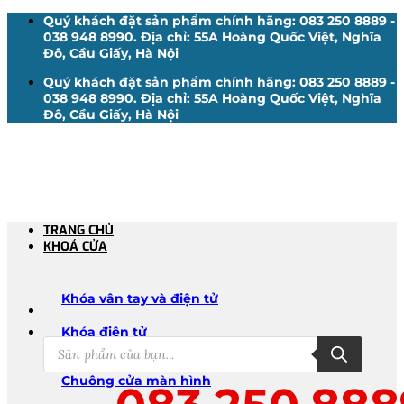
Bỏ
Quý khách đặt sản phẩm chính hãng: 083 250 8889 -
qua
038 948 8990. Địa chỉ: 55A Hoàng Quốc Việt, Nghĩa
nội
Đô, Cầu Giấy, Hà Nội
dung
Quý khách đặt sản phẩm chính hãng: 083 250 8889 -
038 948 8990. Địa chỉ: 55A Hoàng Quốc Việt, Nghĩa
Đô, Cầu Giấy, Hà Nội
TRANG CHỦ
KHOÁ CỬA
Khóa vân tay và điện tử
Khóa điện tử
Tìm
Khóa vân tay
kiếm
Khóa Bluetooth
sản
phẩm
Chuông cửa màn hình