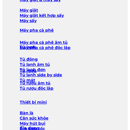
Máy giặt
Máy giặt kết hợp sấy
Máy sấy
Máy pha cà phê
Máy pha cà phê âm tủ
Tủ lạnh
Máy pha cà phê độc lập
Tủ đông
Tủ lạnh âm tủ
Tủ lạnh đơn
Tủ rượu
Tủ lạnh side by side
Tủ mát
Tủ rượu âm tủ
Tủ rượu độc lập
Thiết bị mini
Bàn là
Cân sức khỏe
Máy hút bụi
Gia dụng
Ấm siêu tốc