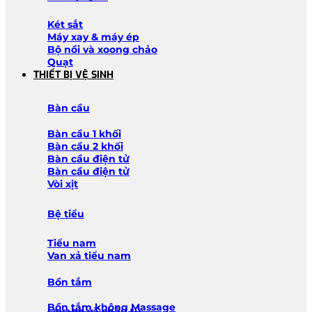
Két sắt
Máy xay & máy ép
Bộ nồi và xoong chảo
Quạt
THIẾT BỊ VỆ SINH
Bàn cầu
Bàn cầu 1 khối
Bàn cầu 2 khối
Bàn cầu điện tử
Bàn cầu điện tử
Vòi xịt
Bệ tiểu
Tiểu nam
Van xả tiểu nam
Bồn tắm
Bồn tắm không Massage
Lavabo và chậu tủ