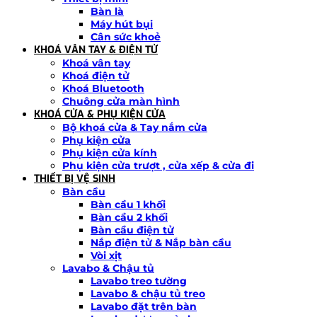
Bàn là
Máy hút bụi
Cân sức khoẻ
KHOÁ VÂN TAY & ĐIỆN TỬ
Khoá vân tay
Khoá điện tử
Khoá Bluetooth
Chuông cửa màn hình
KHOÁ CỬA & PHỤ KIỆN CỬA
Bộ khoá cửa & Tay nắm cửa
Phụ kiện cửa
Phụ kiện cửa kính
Phụ kiện cửa trượt , cửa xếp & cửa đi
THIẾT BỊ VỆ SINH
Bàn cầu
Bàn cầu 1 khối
Bàn cầu 2 khối
Bàn cầu điện tử
Nắp điện tử & Nắp bàn cầu
Vòi xịt
Lavabo & Chậu tủ
Lavabo treo tường
Lavabo & chậu tủ treo
Lavabo đặt trên bàn