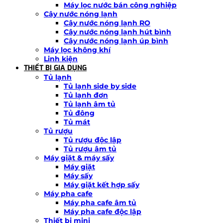
Máy lọc nước bán công nghiệp
Cây nước nóng lạnh
Cây nước nóng lạnh RO
Cây nước nóng lạnh hút bình
Cây nước nóng lạnh úp bình
Máy lọc không khí
Linh kiện
THIẾT BỊ GIA DỤNG
Tủ lạnh
Tủ lạnh side by side
Tủ lạnh đơn
Tủ lạnh âm tủ
Tủ đông
Tủ mát
Tủ rượu
Tủ rượu độc lập
Tủ rượu âm tủ
Máy giặt & máy sấy
Máy giặt
Máy sấy
Máy giặt kết hợp sấy
Máy pha cafe
Máy pha cafe âm tủ
Máy pha cafe độc lập
Thiết bị mini