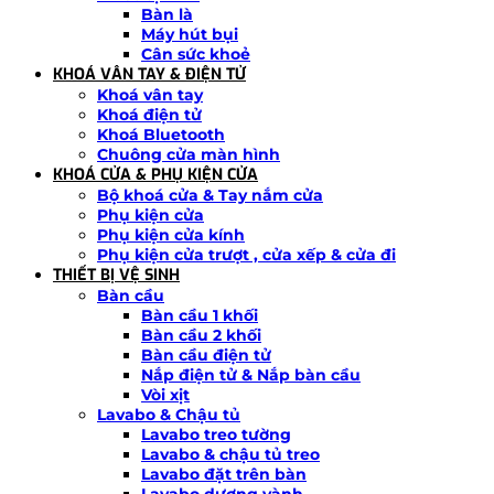
Bàn là
Máy hút bụi
Cân sức khoẻ
KHOÁ VÂN TAY & ĐIỆN TỬ
Khoá vân tay
Khoá điện tử
Khoá Bluetooth
Chuông cửa màn hình
KHOÁ CỬA & PHỤ KIỆN CỬA
Bộ khoá cửa & Tay nắm cửa
Phụ kiện cửa
Phụ kiện cửa kính
Phụ kiện cửa trượt , cửa xếp & cửa đi
THIẾT BỊ VỆ SINH
Bàn cầu
Bàn cầu 1 khối
Bàn cầu 2 khối
Bàn cầu điện tử
Nắp điện tử & Nắp bàn cầu
Vòi xịt
Lavabo & Chậu tủ
Lavabo treo tường
Lavabo & chậu tủ treo
Lavabo đặt trên bàn
Lavabo dương vành