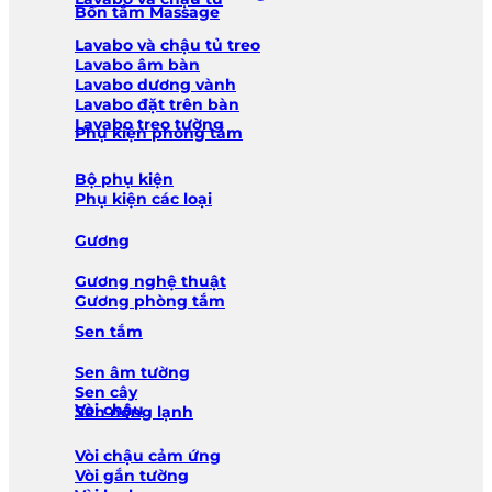
Bồn tắm Massage
Lavabo và chậu tủ treo
Lavabo âm bàn
Lavabo dương vành
Lavabo đặt trên bàn
Lavabo treo tường
Phụ kiện phòng tắm
Bộ phụ kiện
Phụ kiện các loại
Gương
Gương nghệ thuật
Gương phòng tắm
Sen tắm
Sen âm tường
Sen cây
Vòi chậu
Sen nóng lạnh
Vòi chậu cảm ứng
Vòi gắn tường