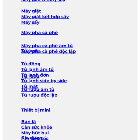
Máy giặt
Máy giặt kết hợp sấy
Máy sấy
Máy pha cà phê
Máy pha cà phê âm tủ
Tủ lạnh
Máy pha cà phê độc lập
Tủ đông
Tủ lạnh âm tủ
Tủ lạnh đơn
Tủ rượu
Tủ lạnh side by side
Tủ mát
Tủ rượu âm tủ
Tủ rượu độc lập
Thiết bị mini
Bàn là
Cân sức khỏe
Máy hút bụi
Gia dụng
Ấm siêu tốc