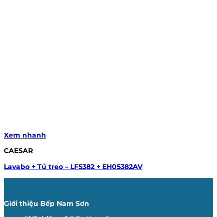
Xem nhanh
CAESAR
Lavabo + Tủ treo – LF5382 + EH05382AV
Giới thiệu Bếp Nam Sơn