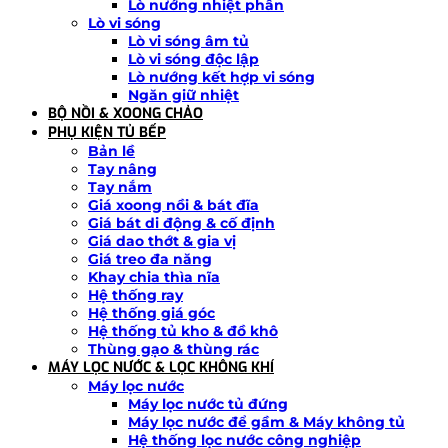
Lò nướng nhiệt phân
Lò vi sóng
Lò vi sóng âm tủ
Lò vi sóng độc lập
Lò nướng kết hợp vi sóng
Ngăn giữ nhiệt
BỘ NỒI & XOONG CHẢO
PHỤ KIỆN TỦ BẾP
Bản lề
Tay nâng
Tay nắm
Giá xoong nồi & bát đĩa
Giá bát di động & cố định
Giá dao thớt & gia vị
Giá treo đa năng
Khay chia thìa nĩa
Hệ thống ray
Hệ thống giá góc
Hệ thống tủ kho & đồ khô
Thùng gạo & thùng rác
MÁY LỌC NƯỚC & LỌC KHÔNG KHÍ
Máy lọc nước
Máy lọc nước tủ đứng
Máy lọc nước để gầm & Máy không tủ
Hệ thống lọc nước công nghiệp