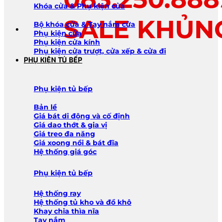
Khóa cửa & Phụ kiện cửa
SALE KHỦN
Bộ khóa cửa & Tay nắm cửa
Phụ kiện cửa
Phụ kiện cửa kính
Phụ kiện cửa trượt, cửa xếp & cửa đi
PHỤ KIỆN TỦ BẾP
Phụ kiện tủ bếp
Bản lề
Giá bát di động và cố định
Giá dao thớt & gia vị
Giá treo đa năng
Giá xoong nồi & bát đĩa
Hệ thống giá góc
Phụ kiện tủ bếp
Hệ thống ray
Hệ thống tủ kho và đồ khô
Khay chia thìa nĩa
Tay nắm