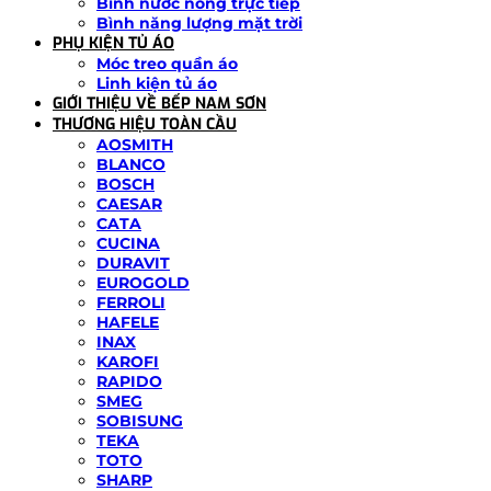
Bình nước nóng trực tiếp
Bình năng lượng mặt trời
PHỤ KIỆN TỦ ÁO
Móc treo quần áo
Linh kiện tủ áo
GIỚI THIỆU VỀ BẾP NAM SƠN
THƯƠNG HIỆU TOÀN CẦU
AOSMITH
BLANCO
BOSCH
CAESAR
CATA
CUCINA
DURAVIT
EUROGOLD
FERROLI
HAFELE
INAX
KAROFI
RAPIDO
SMEG
SOBISUNG
TEKA
TOTO
SHARP