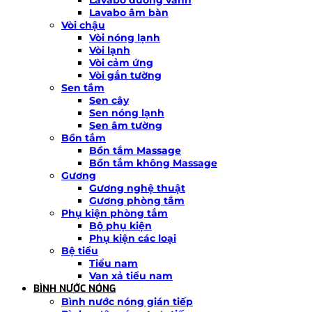
Lavabo âm bàn
Vòi chậu
Vòi nóng lạnh
Vòi lạnh
Vòi cảm ứng
Vòi gắn tường
Sen tắm
Sen cây
Sen nóng lạnh
Sen âm tường
Bồn tắm
Bồn tắm Massage
Bồn tắm không Massage
Gương
Gương nghệ thuật
Gương phòng tắm
Phụ kiện phòng tắm
Bộ phụ kiện
Phụ kiện các loại
Bệ tiểu
Tiểu nam
Van xả tiểu nam
BÌNH NƯỚC NÓNG
Bình nước nóng gián tiếp