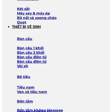
Két sắt
Máy xay & máy ép
Bộ nồi và xoong chảo
Quạt
THIẾT BỊ VỆ SINH
Bàn cầu
Bàn cầu 1 khối
Bàn cầu 2 khối
Bàn cầu điện tử
Bàn cầu điện tử
Vòi xịt
Bệ tiểu
Tiểu nam
Van xả tiểu nam
Bồn tắm
Bồn tắm không Massage
Lavabo và chậu tủ