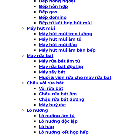
Bếp hồng ngoại
Bếp hỗn hợp
Bếp gas
Bếp domino
Bếp từ kết hợp hút mùi
Máy hút mùi
Máy hút mùi treo tường
Máy hút mùi âm tủ
Máy hút mùi đảo
Máy hút mùi âm bàn bếp
Máy rửa bát
Máy rửa bát âm tủ
Máy rửa bát độc lập
Máy sấy bát
Muối & viên rửa cho máy rửa bát
Chậu vòi rửa bát
Vòi rửa bát
Chậu rửa bát âm
Chậu rửa bát dương
Máy huỷ rác
Lò nướng
Lò nướng âm tủ
Lò nướng độc lập
Lò hấp
Lò nướng kết hợp hấp