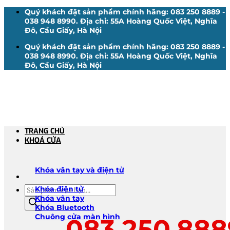
Bỏ
Quý khách đặt sản phẩm chính hãng: 083 250 8889 -
qua
038 948 8990. Địa chỉ: 55A Hoàng Quốc Việt, Nghĩa
nội
Đô, Cầu Giấy, Hà Nội
dung
Quý khách đặt sản phẩm chính hãng: 083 250 8889 -
038 948 8990. Địa chỉ: 55A Hoàng Quốc Việt, Nghĩa
Đô, Cầu Giấy, Hà Nội
TRANG CHỦ
KHOÁ CỬA
Khóa vân tay và điện tử
Tìm
Khóa điện tử
kiếm
Khóa vân tay
sản
Khóa Bluetooth
phẩm
Chuông cửa màn hình
083.250.888