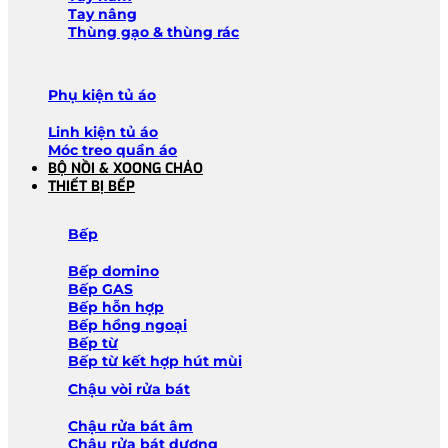
Tay nâng
Thùng gạo & thùng rác
Phụ kiện tủ áo
Linh kiện tủ áo
Móc treo quần áo
BỘ NỒI & XOONG CHẢO
THIẾT BỊ BẾP
Bếp
Bếp domino
Bếp GAS
Bếp hỗn hợp
Bếp hồng ngoại
Bếp từ
Bếp từ kết hợp hút mùi
Chậu vòi rửa bát
Chậu rửa bát âm
Chậu rửa bát dương