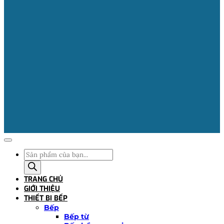
Tìm
kiếm
sản
TRANG CHỦ
phẩm
GIỚI THIỆU
THIẾT BỊ BẾP
Bếp
Bếp từ