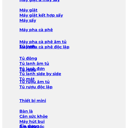
Máy giặt
Máy giặt kết hợp sấy
Máy sấy
Máy pha cà phê
Máy pha cà phê âm tủ
Tủ lạnh
Máy pha cà phê độc lập
Tủ đông
Tủ lạnh âm tủ
Tủ lạnh đơn
Tủ rượu
Tủ lạnh side by side
Tủ mát
Tủ rượu âm tủ
Tủ rượu độc lập
Thiết bị mini
Bàn là
Cân sức khỏe
Máy hút bụi
Gia dụng
Ấm siêu tốc