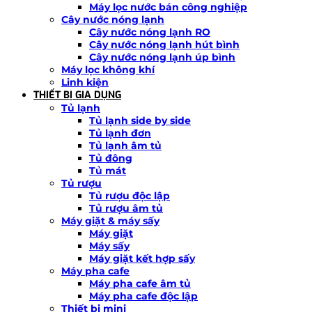
Máy lọc nước bán công nghiệp
Cây nước nóng lạnh
Cây nước nóng lạnh RO
Cây nước nóng lạnh hút bình
Cây nước nóng lạnh úp bình
Máy lọc không khí
Linh kiện
THIẾT BỊ GIA DỤNG
Tủ lạnh
Tủ lạnh side by side
Tủ lạnh đơn
Tủ lạnh âm tủ
Tủ đông
Tủ mát
Tủ rượu
Tủ rượu độc lập
Tủ rượu âm tủ
Máy giặt & máy sấy
Máy giặt
Máy sấy
Máy giặt kết hợp sấy
Máy pha cafe
Máy pha cafe âm tủ
Máy pha cafe độc lập
Thiết bị mini