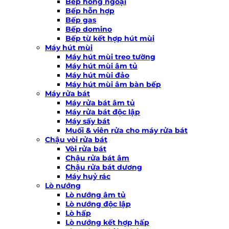
Bếp hồng ngoại
Bếp hỗn hợp
Bếp gas
Bếp domino
Bếp từ kết hợp hút mùi
Máy hút mùi
Máy hút mùi treo tường
Máy hút mùi âm tủ
Máy hút mùi đảo
Máy hút mùi âm bàn bếp
Máy rửa bát
Máy rửa bát âm tủ
Máy rửa bát độc lập
Máy sấy bát
Muối & viên rửa cho máy rửa bát
Chậu vòi rửa bát
Vòi rửa bát
Chậu rửa bát âm
Chậu rửa bát dương
Máy huỷ rác
Lò nướng
Lò nướng âm tủ
Lò nướng độc lập
Lò hấp
Lò nướng kết hợp hấp