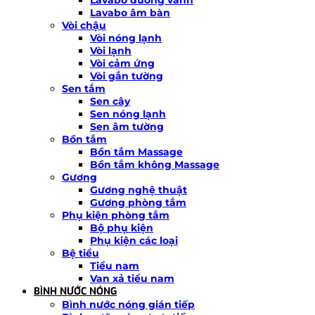
Lavabo âm bàn
Vòi chậu
Vòi nóng lạnh
Vòi lạnh
Vòi cảm ứng
Vòi gắn tường
Sen tắm
Sen cây
Sen nóng lạnh
Sen âm tường
Bồn tắm
Bồn tắm Massage
Bồn tắm không Massage
Gương
Gương nghệ thuật
Gương phòng tắm
Phụ kiện phòng tắm
Bộ phụ kiện
Phụ kiện các loại
Bệ tiểu
Tiểu nam
Van xả tiểu nam
BÌNH NƯỚC NÓNG
Bình nước nóng gián tiếp