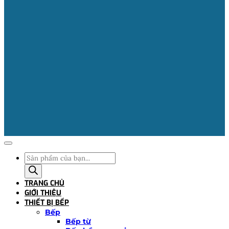
Tìm
kiếm
sản
TRANG CHỦ
phẩm
GIỚI THIỆU
THIẾT BỊ BẾP
Bếp
Bếp từ