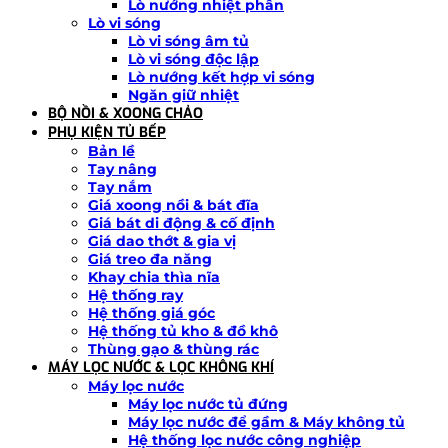
Lò nướng nhiệt phân
Lò vi sóng
Lò vi sóng âm tủ
Lò vi sóng độc lập
Lò nướng kết hợp vi sóng
Ngăn giữ nhiệt
BỘ NỒI & XOONG CHẢO
PHỤ KIỆN TỦ BẾP
Bản lề
Tay nâng
Tay nắm
Giá xoong nồi & bát đĩa
Giá bát di động & cố định
Giá dao thớt & gia vị
Giá treo đa năng
Khay chia thìa nĩa
Hệ thống ray
Hệ thống giá góc
Hệ thống tủ kho & đồ khô
Thùng gạo & thùng rác
MÁY LỌC NƯỚC & LỌC KHÔNG KHÍ
Máy lọc nước
Máy lọc nước tủ đứng
Máy lọc nước để gầm & Máy không tủ
Hệ thống lọc nước công nghiệp