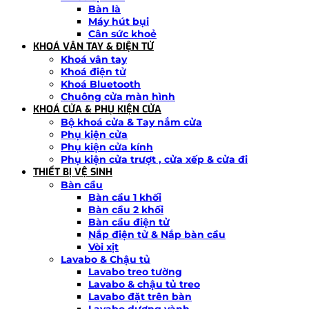
Bàn là
Máy hút bụi
Cân sức khoẻ
KHOÁ VÂN TAY & ĐIỆN TỬ
Khoá vân tay
Khoá điện tử
Khoá Bluetooth
Chuông cửa màn hình
KHOÁ CỬA & PHỤ KIỆN CỬA
Bộ khoá cửa & Tay nắm cửa
Phụ kiện cửa
Phụ kiện cửa kính
Phụ kiện cửa trượt , cửa xếp & cửa đi
THIẾT BỊ VỆ SINH
Bàn cầu
Bàn cầu 1 khối
Bàn cầu 2 khối
Bàn cầu điện tử
Nắp điện tử & Nắp bàn cầu
Vòi xịt
Lavabo & Chậu tủ
Lavabo treo tường
Lavabo & chậu tủ treo
Lavabo đặt trên bàn
Lavabo dương vành