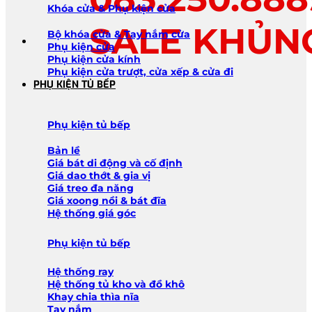
Khóa cửa & Phụ kiện cửa
SALE KHỦN
Bộ khóa cửa & Tay nắm cửa
Phụ kiện cửa
Phụ kiện cửa kính
Phụ kiện cửa trượt, cửa xếp & cửa đi
PHỤ KIỆN TỦ BẾP
Phụ kiện tủ bếp
Bản lề
Giá bát di động và cố định
Giá dao thớt & gia vị
Giá treo đa năng
Giá xoong nồi & bát đĩa
Hệ thống giá góc
Phụ kiện tủ bếp
Hệ thống ray
Hệ thống tủ kho và đồ khô
Khay chia thìa nĩa
Tay nắm