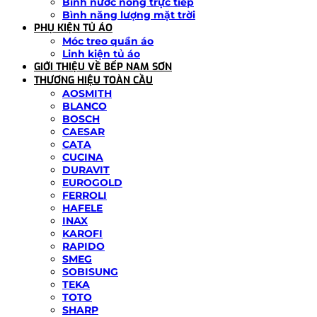
Bình nước nóng trực tiếp
Bình năng lượng mặt trời
PHỤ KIỆN TỦ ÁO
Móc treo quần áo
Linh kiện tủ áo
GIỚI THIỆU VỀ BẾP NAM SƠN
THƯƠNG HIỆU TOÀN CẦU
AOSMITH
BLANCO
BOSCH
CAESAR
CATA
CUCINA
DURAVIT
EUROGOLD
FERROLI
HAFELE
INAX
KAROFI
RAPIDO
SMEG
SOBISUNG
TEKA
TOTO
SHARP