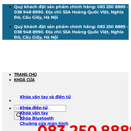
Bỏ
Quý khách đặt sản phẩm chính hãng: 083 250 8889 -
qua
038 948 8990. Địa chỉ: 55A Hoàng Quốc Việt, Nghĩa
nội
Đô, Cầu Giấy, Hà Nội
dung
Quý khách đặt sản phẩm chính hãng: 083 250 8889 -
038 948 8990. Địa chỉ: 55A Hoàng Quốc Việt, Nghĩa
Đô, Cầu Giấy, Hà Nội
TRANG CHỦ
KHOÁ CỬA
Khóa vân tay và điện tử
Tìm
Khóa điện tử
kiếm
Khóa vân tay
sản
Khóa Bluetooth
phẩm
Chuông cửa màn hình
083.250.888