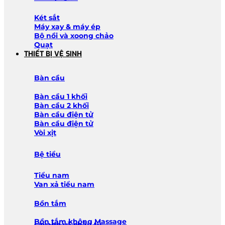
Két sắt
Máy xay & máy ép
Bộ nồi và xoong chảo
Quạt
THIẾT BỊ VỆ SINH
Bàn cầu
Bàn cầu 1 khối
Bàn cầu 2 khối
Bàn cầu điện tử
Bàn cầu điện tử
Vòi xịt
Bệ tiểu
Tiểu nam
Van xả tiểu nam
Bồn tắm
Bồn tắm không Massage
Lavabo và chậu tủ