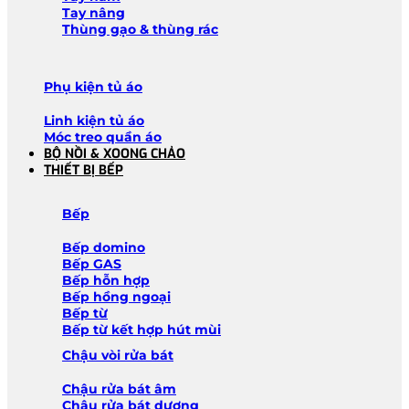
Tay nâng
Thùng gạo & thùng rác
Phụ kiện tủ áo
Linh kiện tủ áo
Móc treo quần áo
BỘ NỒI & XOONG CHẢO
THIẾT BỊ BẾP
Bếp
Bếp domino
Bếp GAS
Bếp hỗn hợp
Bếp hồng ngoại
Bếp từ
Bếp từ kết hợp hút mùi
Chậu vòi rửa bát
Chậu rửa bát âm
Chậu rửa bát dương