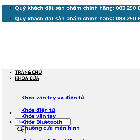
Bỏ
Quý khách đặt sản phẩm chính hãng: 083 250 88
qua
Quý khách đặt sản phẩm chính hãng: 083 250 88
nội
dung
TRANG CHỦ
KHOÁ CỬA
Khóa vân tay và điện tử
Khóa điện tử
Khóa vân tay
Tìm
Khóa Bluetooth
kiếm
Chuông cửa màn hình
sản
phẩm