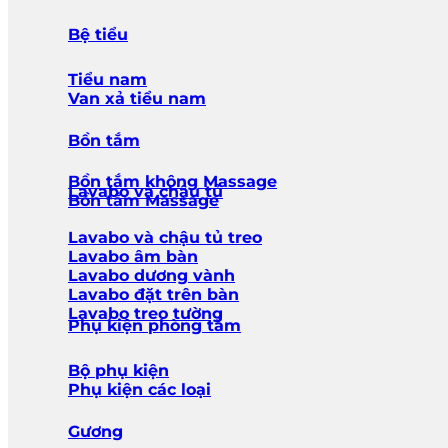
Bệ tiểu
Tiểu nam
Van xả tiểu nam
Bồn tắm
Bồn tắm không Massage
Lavabo và chậu tủ
Bồn tắm Massage
Lavabo và chậu tủ treo
Lavabo âm bàn
Lavabo dương vành
Lavabo đặt trên bàn
Lavabo treo tường
Phụ kiện phòng tắm
Bộ phụ kiện
Phụ kiện các loại
Gương