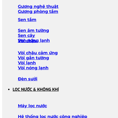
Gương nghệ thuật
Gương phòng tắm
Sen tắm
Sen âm tường
Sen cây
Sen nóng lạnh
Vòi chậu
Vòi chậu cảm ứng
Vòi gắn tường
Vòi lạnh
Vòi nóng lạnh
Đèn sưởi
LỌC NƯỚC & KHÔNG KHÍ
Máy lọc nước
Hệ thống lọc nước công nghiệp