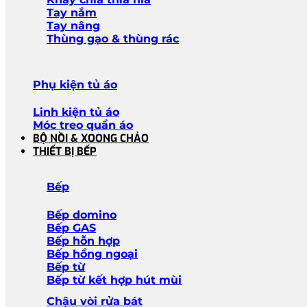
Tay nắm
Tay nâng
Thùng gạo & thùng rác
Phụ kiện tủ áo
Linh kiện tủ áo
Móc treo quần áo
BỘ NỒI & XOONG CHẢO
THIẾT BỊ BẾP
Bếp
Bếp domino
Bếp GAS
Bếp hỗn hợp
Bếp hồng ngoại
Bếp từ
Bếp từ kết hợp hút mùi
Chậu vòi rửa bát