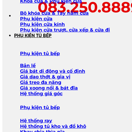
083.250.88
Khóa cửa & Phụ kiện cửa
Bộ khóa cửa & Tay nắm cửa
Phụ kiện cửa
Phụ kiện cửa kính
Phụ kiện cửa trượt, cửa xếp & cửa đi
PHỤ KIỆN TỦ BẾP
Phụ kiện tủ bếp
Bản lề
Giá bát di động và cố định
Giá dao thớt & gia vị
Giá treo đa năng
Giá xoong nồi & bát đĩa
Hệ thống giá góc
Phụ kiện tủ bếp
Hệ thống ray
Hệ thống tủ kho và đồ khô
Khay chia thìa nĩa