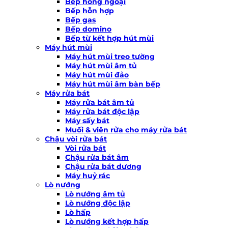
Bếp hồng ngoại
Bếp hỗn hợp
Bếp gas
Bếp domino
Bếp từ kết hợp hút mùi
Máy hút mùi
Máy hút mùi treo tường
Máy hút mùi âm tủ
Máy hút mùi đảo
Máy hút mùi âm bàn bếp
Máy rửa bát
Máy rửa bát âm tủ
Máy rửa bát độc lập
Máy sấy bát
Muối & viên rửa cho máy rửa bát
Chậu vòi rửa bát
Vòi rửa bát
Chậu rửa bát âm
Chậu rửa bát dương
Máy huỷ rác
Lò nướng
Lò nướng âm tủ
Lò nướng độc lập
Lò hấp
Lò nướng kết hợp hấp