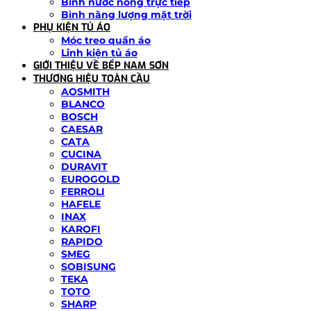
Bình nước nóng trực tiếp
Bình năng lượng mặt trời
PHỤ KIỆN TỦ ÁO
Móc treo quần áo
Linh kiện tủ áo
GIỚI THIỆU VỀ BẾP NAM SƠN
THƯƠNG HIỆU TOÀN CẦU
AOSMITH
BLANCO
BOSCH
CAESAR
CATA
CUCINA
DURAVIT
EUROGOLD
FERROLI
HAFELE
INAX
KAROFI
RAPIDO
SMEG
SOBISUNG
TEKA
TOTO
SHARP