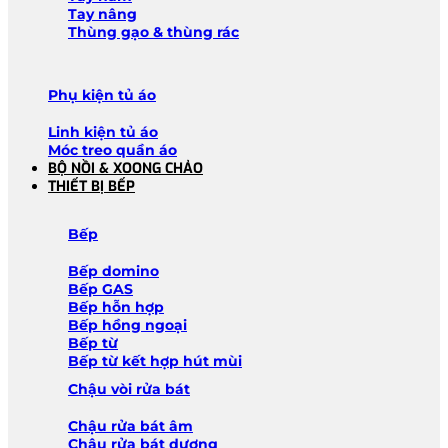
Tay nâng
Thùng gạo & thùng rác
Phụ kiện tủ áo
Linh kiện tủ áo
Móc treo quần áo
BỘ NỒI & XOONG CHẢO
THIẾT BỊ BẾP
Bếp
Bếp domino
Bếp GAS
Bếp hỗn hợp
Bếp hồng ngoại
Bếp từ
Bếp từ kết hợp hút mùi
Chậu vòi rửa bát
Chậu rửa bát âm
Chậu rửa bát dương