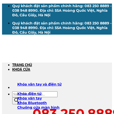
Bỏ
Quý khách đặt sản phẩm chính hãng: 083 250 8889 -
qua
038 948 8990. Địa chỉ: 55A Hoàng Quốc Việt, Nghĩa
nội
Đô, Cầu Giấy, Hà Nội
dung
Quý khách đặt sản phẩm chính hãng: 083 250 8889 -
038 948 8990. Địa chỉ: 55A Hoàng Quốc Việt, Nghĩa
Đô, Cầu Giấy, Hà Nội
TRANG CHỦ
KHOÁ CỬA
Khóa vân tay và điện tử
Tìm
Khóa điện tử
kiếm
Khóa vân tay
sản
Khóa Bluetooth
phẩm
Chuông cửa màn hình
083.250.888