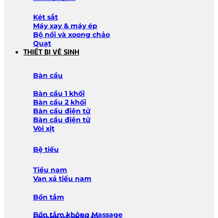
Két sắt
Máy xay & máy ép
Bộ nồi và xoong chảo
Quạt
THIẾT BỊ VỆ SINH
Bàn cầu
Bàn cầu 1 khối
Bàn cầu 2 khối
Bàn cầu điện tử
Bàn cầu điện tử
Vòi xịt
Bệ tiểu
Tiểu nam
Van xả tiểu nam
Bồn tắm
Bồn tắm không Massage
Lavabo và chậu tủ