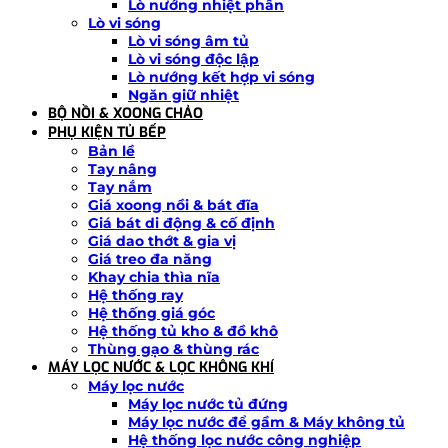
Lò nướng nhiệt phân
Lò vi sóng
Lò vi sóng âm tủ
Lò vi sóng độc lập
Lò nướng kết hợp vi sóng
Ngăn giữ nhiệt
BỘ NỒI & XOONG CHẢO
PHỤ KIỆN TỦ BẾP
Bản lề
Tay nâng
Tay nắm
Giá xoong nồi & bát đĩa
Giá bát di động & cố định
Giá dao thớt & gia vị
Giá treo đa năng
Khay chia thìa nĩa
Hệ thống ray
Hệ thống giá góc
Hệ thống tủ kho & đồ khô
Thùng gạo & thùng rác
MÁY LỌC NƯỚC & LỌC KHÔNG KHÍ
Máy lọc nước
Máy lọc nước tủ đứng
Máy lọc nước để gầm & Máy không tủ
Hệ thống lọc nước công nghiệp