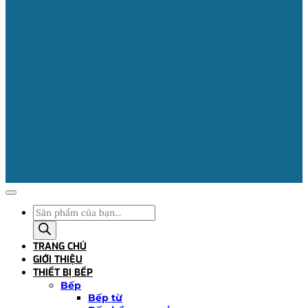
Tìm
kiếm
sản
TRANG CHỦ
phẩm
GIỚI THIỆU
THIẾT BỊ BẾP
Bếp
Bếp từ