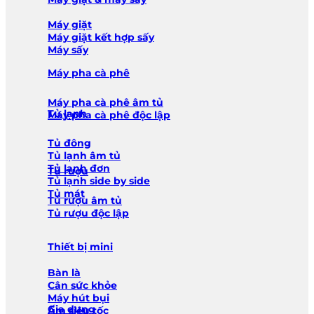
Máy giặt
Máy giặt kết hợp sấy
Máy sấy
Máy pha cà phê
Máy pha cà phê âm tủ
Tủ lạnh
Máy pha cà phê độc lập
Tủ đông
Tủ lạnh âm tủ
Tủ lạnh đơn
Tủ rượu
Tủ lạnh side by side
Tủ mát
Tủ rượu âm tủ
Tủ rượu độc lập
Thiết bị mini
Bàn là
Cân sức khỏe
Máy hút bụi
Gia dụng
Ấm siêu tốc