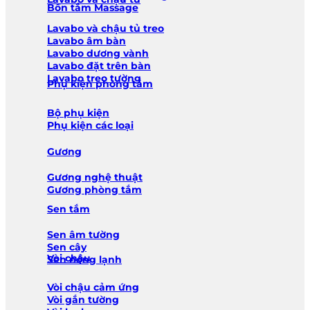
Bồn tắm Massage
Lavabo và chậu tủ treo
Lavabo âm bàn
Lavabo dương vành
Lavabo đặt trên bàn
Lavabo treo tường
Phụ kiện phòng tắm
Bộ phụ kiện
Phụ kiện các loại
Gương
Gương nghệ thuật
Gương phòng tắm
Sen tắm
Sen âm tường
Sen cây
Vòi chậu
Sen nóng lạnh
Vòi chậu cảm ứng
Vòi gắn tường