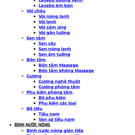
Lavabo âm bàn
Vòi chậu
Vòi nóng lạnh
Vòi lạnh
Vòi cảm ứng
Vòi gắn tường
Sen tắm
Sen cây
Sen nóng lạnh
Sen âm tường
Bồn tắm
Bồn tắm Massage
Bồn tắm không Massage
Gương
Gương nghệ thuật
Gương phòng tắm
Phụ kiện phòng tắm
Bộ phụ kiện
Phụ kiện các loại
Bệ tiểu
Tiểu nam
Van xả tiểu nam
BÌNH NƯỚC NÓNG
Bình nước nóng gián tiếp