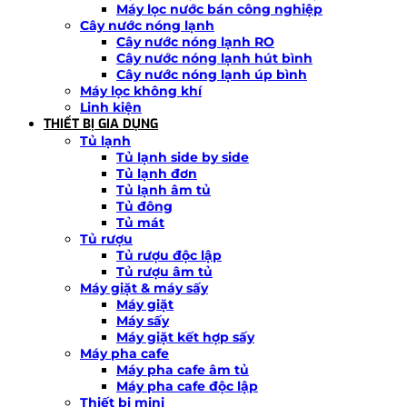
Máy lọc nước bán công nghiệp
Cây nước nóng lạnh
Cây nước nóng lạnh RO
Cây nước nóng lạnh hút bình
Cây nước nóng lạnh úp bình
Máy lọc không khí
Linh kiện
THIẾT BỊ GIA DỤNG
Tủ lạnh
Tủ lạnh side by side
Tủ lạnh đơn
Tủ lạnh âm tủ
Tủ đông
Tủ mát
Tủ rượu
Tủ rượu độc lập
Tủ rượu âm tủ
Máy giặt & máy sấy
Máy giặt
Máy sấy
Máy giặt kết hợp sấy
Máy pha cafe
Máy pha cafe âm tủ
Máy pha cafe độc lập
Thiết bị mini