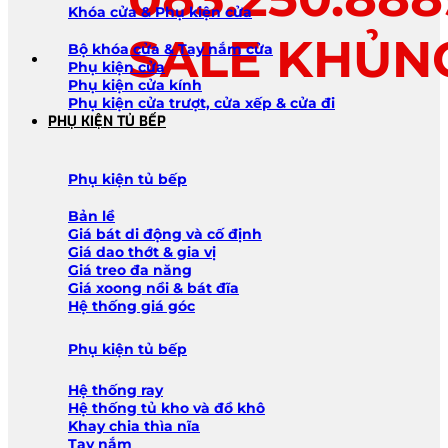
Khóa cửa & Phụ kiện cửa
SALE KHỦN
Bộ khóa cửa & Tay nắm cửa
Phụ kiện cửa
Phụ kiện cửa kính
Phụ kiện cửa trượt, cửa xếp & cửa đi
PHỤ KIỆN TỦ BẾP
Phụ kiện tủ bếp
Bản lề
Giá bát di động và cố định
Giá dao thớt & gia vị
Giá treo đa năng
Giá xoong nồi & bát đĩa
Hệ thống giá góc
Phụ kiện tủ bếp
Hệ thống ray
Hệ thống tủ kho và đồ khô
Khay chia thìa nĩa
Tay nắm